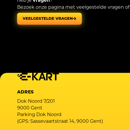
heb je
vragen
?
Bezoek onze pagina met veelgestelde vragen of
VEELGESTELDE VRAGEN
ADRES
Dok Noord 7/201
9000 Gent
Parking Dok Noord
(GPS: Sassevaartstraat 14, 9000 Gent)