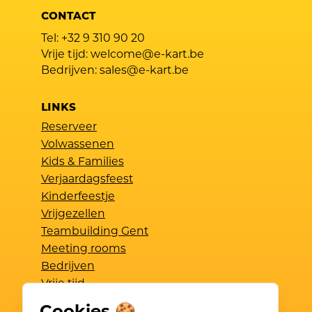
CONTACT
Tel:
+32 9 310 90 20
Vrije tijd:
welcome@e-kart.be
Bedrijven:
sales@e-kart.be
LINKS
Reserveer
Volwassenen
Kids & Families
Verjaardagsfeest
Kinderfeestje
Vrijgezellen
Teambuilding Gent
Meeting rooms
Bedrijven
Vrije tijd
Ontdek E-Kart & FAQ