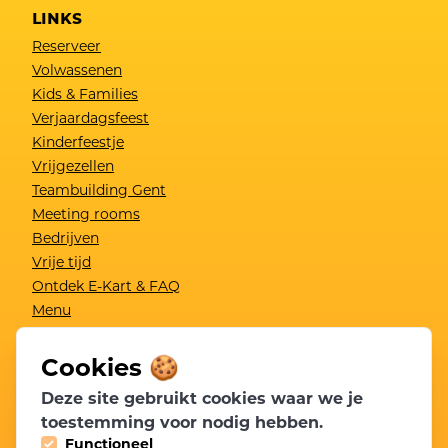
LINKS
Reserveer
Volwassenen
Kids & Families
Verjaardagsfeest
Kinderfeestje
Vrijgezellen
Teambuilding Gent
Meeting rooms
Bedrijven
Vrije tijd
Ontdek E-Kart & FAQ
Menu
Cadeaubon
Contact
Cookies 🍪
Vacatures
Deze site gebruikt cookies waar we je
Resultaten
toestemming voor nodig hebben.
Lid worden
Functioneel